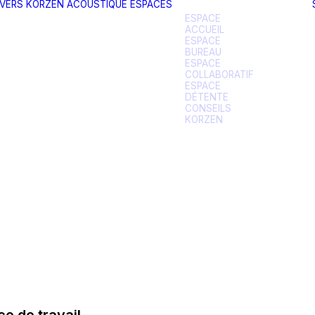
IVERS KORZEN
ACOUSTIQUE
ESPACES
ESPACE
ACCUEIL
ESPACE
BUREAU
ESPACE
COLLABORATIF
ESPACE
DÉTENTE
CONSEILS
KORZEN