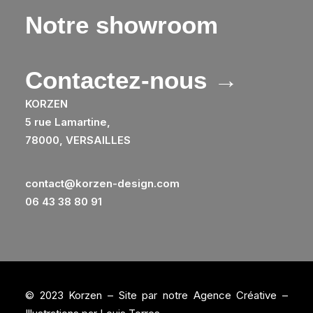
Notre showroom
Contactez-nous →
KORZEN
5 rue Lamartine,
78000, VERSAILLES
contact@korzen-design.com
06 43 38 80 91
© 2023 Korzen – Site par notre
Agence Créative
–