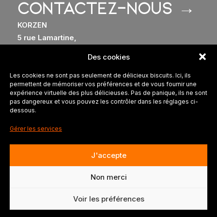
Contactez-nous →
KORZEN
5 rue Lamartine,
78000, VERSAILLES
Des cookies
Les cookies ne sont pas seulement de délicieux biscuits. Ici, ils
contact@korzen-design.com
permettent de mémoriser vos préférences et de vous fournir une
06 43 38 80 91
expérience virtuelle des plus délicieuses. Pas de panique, ils ne sont
pas dangereux et vous pouvez les contrôler dans les réglages ci-
dessous.
Gérer les services
J'accepte
© 2023 Korzen – Site par notre
Agence Créative
–
Illustrations par
Louis Torres
Non merci
Mentions Légales
–
Cookies
–
CGV
Voir les préférences